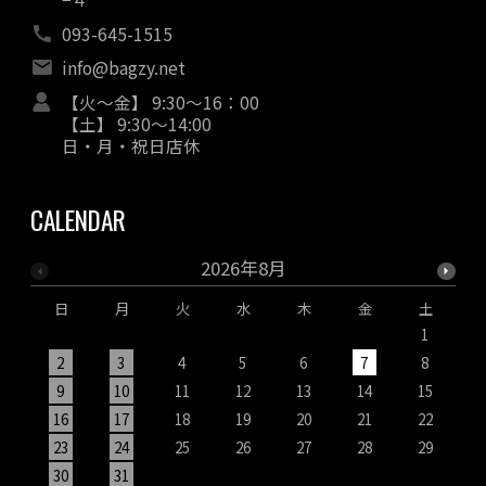
093-645-1515
info@bagzy.net
【火～金】 9:30～16：00
【土】 9:30～14:00
日・月・祝日店休
CALENDAR
2026年8月
日
月
火
水
木
金
土
1
2
3
4
5
6
7
8
9
10
11
12
13
14
15
1
16
17
18
19
20
21
22
2
23
24
25
26
27
28
29
2
30
31